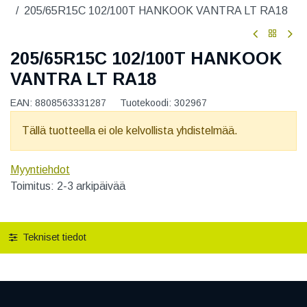
205/65R15C 102/100T HANKOOK VANTRA LT RA18
205/65R15C 102/100T HANKOOK
VANTRA LT RA18
EAN:
8808563331287
Tuotekoodi:
302967
Tällä tuotteella ei ole kelvollista yhdistelmää.
Myyntiehdot
Toimitus: 2-3 arkipäivää
Tekniset tiedot