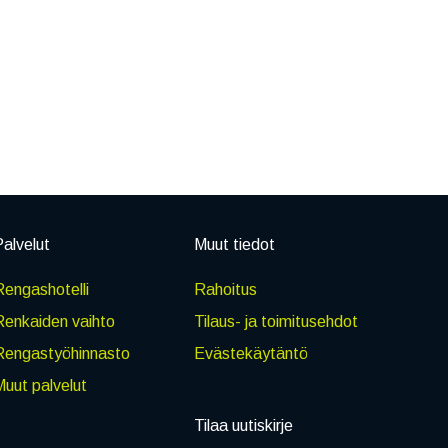
alvelut
Muut tiedot
engashotelli
Rahoitus
Renkaiden vaihto
Tilaus- ja toimitusehdot
Rengastyöhinnasto
Evästekäytäntö
uut palvelut
Tilaa uutiskirje