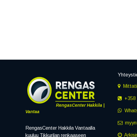
Yhteysti
Mittat
+358 
RengasCenter Hakkila |
What
Vantaa
myynt
RengasCenter Hakkila Vantaalla
Arkisi
kuuluu Tikkurilan renkaaseen