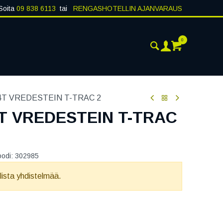
Soita
09 838 6113
tai
RENGASHOTELLIN AJANVARAUS
0
ANKOHTAISTA
YHTEYSTIEDOT
84T VREDESTEIN T-TRAC 2
4T VREDESTEIN T-TRAC
oodi:
302985
llista yhdistelmää.