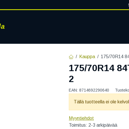
la
RENKAAT
VANTEET
PALVELUT
RENGASHOTELLI
AJ
Kauppa
175/70R14 
175/70R14 8
2
EAN:
8714692290640
Tuotek
Tällä tuotteella ei ole kelvo
Myyntiehdot
Toimitus: 2-3 arkipäivää