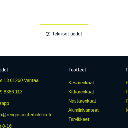
Tekniset tiedot
edot
Tuotteet
P
ie 13 01260 Vantaa
Kesärenkaat
R
9 8386 113
Kitkarenkaat
Nastarenkaat
sapp
Alumiinivanteet
M
i@rengascenterhakkila.fi
Tarvikkeet
n 8-16