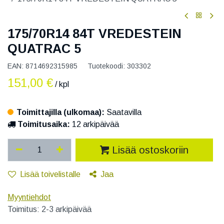
175/70R14 84T VREDESTEIN
QUATRAC 5
EAN:
8714692315985
Tuotekoodi:
303302
151,00
€
/ kpl
Toimittajilla (ulkomaa):
Saatavilla
Toimitusaika:
12 arkipäivää
Lisää ostoskoriin
Lisää toivelistalle
Jaa
Myyntiehdot
Toimitus: 2-3 arkipäivää