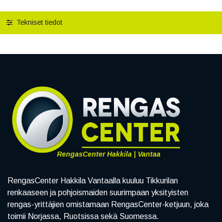
Tekniset tiedot
RengasCenter Hakkila | Vantaa
RengasCenter Hakkila Vantaalla kuuluu Tikkurilan
renkaaseen ja pohjoismaiden suurimpaan yksityisten
rengas-yrittäjien omistamaan RengasCenter-ketjuun, joka
toimii Norjassa, Ruotsissa sekä Suomessa.