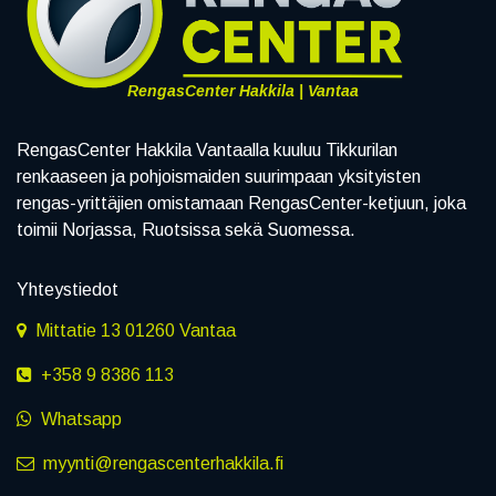
RengasCenter Hakkila | Vantaa
RengasCenter Hakkila Vantaalla kuuluu Tikkurilan
renkaaseen ja pohjoismaiden suurimpaan yksityisten
rengas-yrittäjien omistamaan RengasCenter-ketjuun, joka
toimii Norjassa, Ruotsissa sekä Suomessa.
Yhteystiedot
Mittatie 13 01260 Vantaa
+358 9 8386 113
Whatsapp
myynti@rengascenterhakkila.fi