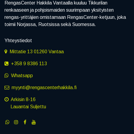
RengasCenter Hakkila Vantaalla kuuluu Tikkurilan
renkaaseen ja pohjoismaiden suurimpaan yksityisten
rengas-yrittäjien omistamaan RengasCenter-ketjuun, joka
toimii Norjassa, Ruotsissa sekä Suomessa.
Yhteystiedot
Mittatie 13 01260 Vantaa
+358 9 8386 113
Whatsapp
myynti@rengascenterhakkila.fi
Arkisin 8-16
Lauantai Suljettu