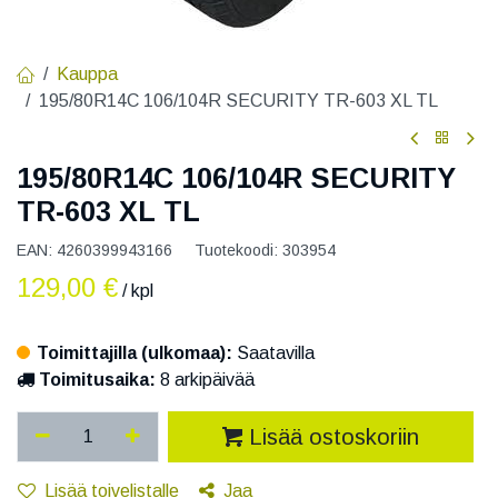
Kauppa
195/80R14C 106/104R SECURITY TR-603 XL TL
195/80R14C 106/104R SECURITY
TR-603 XL TL
EAN:
4260399943166
Tuotekoodi:
303954
129,00
€
/ kpl
Toimittajilla (ulkomaa):
Saatavilla
Toimitusaika:
8 arkipäivää
Lisää ostoskoriin
Lisää toivelistalle
Jaa