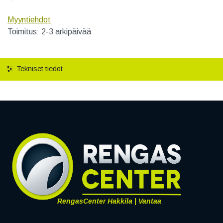
Myyntiehdot
Toimitus: 2-3 arkipäivää
Tekniset tiedot
RengasCenter Hakkila | Vantaa