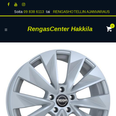
Siirry sisältöön
Soita
09 838 6113
tai
RENGASHOTELLIN AJANVARAUS
0
RengasCenter Hakkila