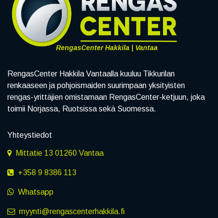
RengasCenter Hakkila | Vantaa
RengasCenter Hakkila Vantaalla kuuluu Tikkurilan
renkaaseen ja pohjoismaiden suurimpaan yksityisten
rengas-yrittäjien omistamaan RengasCenter-ketjuun, joka
toimii Norjassa, Ruotsissa sekä Suomessa.
Yhteystiedot
Mittatie 13 01260 Vantaa
+358 9 8386 113
Whatsapp
myynti@rengascenterhakkila.fi