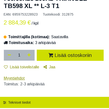
TB598 XL ** L-3 T1
EAN:
6959753228923
Tuotekoodi:
312875
2 884,39
€
/ kpl
Toimittajilla (kotimaa):
Saatavilla
Toimitusaika:
3 arkipäivää
Lisää ostoskoriin
Lisää toivelistalle
Jaa
Myyntiehdot
Toimitus: 2-3 arkipäivää
Tekniset tiedot