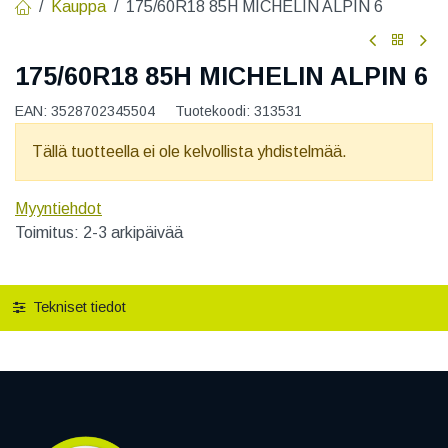
Kauppa
175/60R18 85H MICHELIN ALPIN 6
175/60R18 85H MICHELIN ALPIN 6
EAN:
3528702345504
Tuotekoodi:
313531
Tällä tuotteella ei ole kelvollista yhdistelmää.
Myyntiehdot
Toimitus: 2-3 arkipäivää
Tekniset tiedot