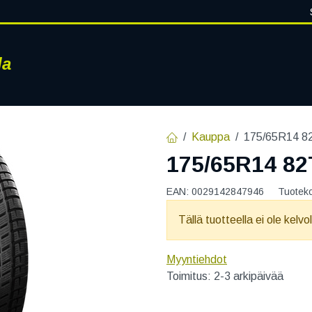
la
RENKAAT
VANTEET
PALVELUT
RENGASHOTELLI
AJ
Kauppa
175/65R14 
175/65R14 8
EAN:
0029142847946
Tuotek
Tällä tuotteella ei ole kelvo
Myyntiehdot
Toimitus: 2-3 arkipäivää