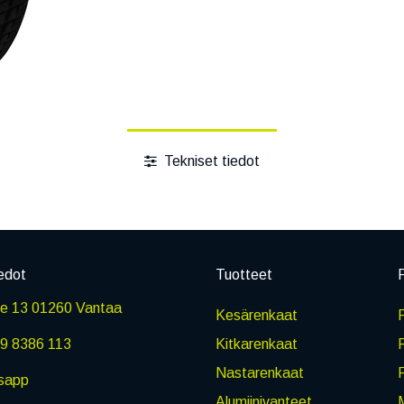
Tekniset tiedot
edot
Tuotteet
P
ie 13 01260 Vantaa
Kesärenkaat
R
9 8386 113
Kitkarenkaat
Nastarenkaat
sapp
Alumiinivanteet
M