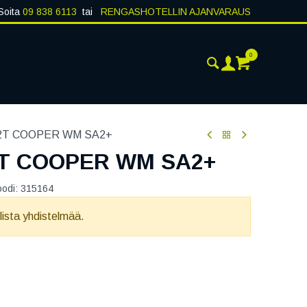
Soita
09 838 6113
tai
RENGASHOTELLIN AJANVARAUS
0
ANKOHTAISTA
YHTEYSTIEDOT
82T COOPER WM SA2+
2T COOPER WM SA2+
oodi:
315164
llista yhdistelmää.