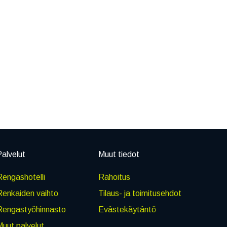
alvelut
Muut tiedot
engashotelli
Rahoitus
Renkaiden vaihto
Tilaus- ja toimitusehdot
Rengastyöhinnasto
Evästekäytäntö
uut palvelut