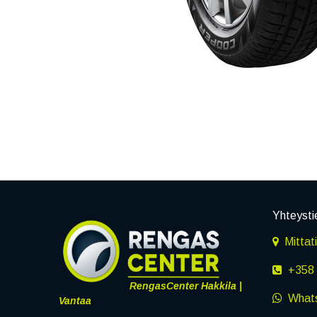
Yhteysti
Mittat
+358 
RengasCenter Hakkila |
What
Vantaa