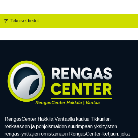
Tekniset tiedot
RengasCenter Hakkila | Vantaa
RengasCenter Hakkila Vantaalla kuuluu Tikkurilan
renkaaseen ja pohjoismaiden suurimpaan yksityisten
rengas-yrittäjien omistamaan RengasCenter-ketjuun, joka