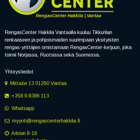
RengasCenter Hakkila | Vantaa
RengasCenter Hakkila Vantaalla kuuluu Tikkurilan
renkaaseen ja pohjoismaiden suurimpaan yksityisten
rengas-yrittäjien omistamaan RengasCenter-ketjuun, joka
toimii Norjassa, Ruotsissa sekä Suomessa.
Yhteystiedot
Mittatie 13 01260 Vantaa
+358 9 8386 113
Whatsapp
myynti@rengascenterhakkila.fi
Arkisin 8-16