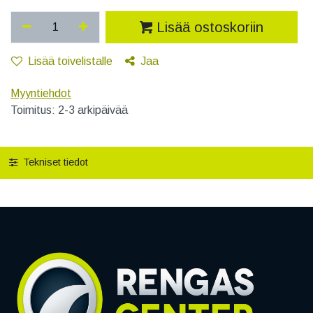
Lisää ostoskoriin
Lisää toivelistalle
Jaa
Myyntiehdot
Toimitus: 2-3 arkipäivää
Tekniset tiedot