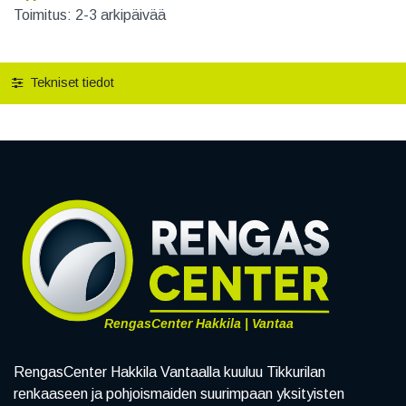
Toimitus: 2-3 arkipäivää
Tekniset tiedot
RengasCenter Hakkila | Vantaa
RengasCenter Hakkila Vantaalla kuuluu Tikkurilan
renkaaseen ja pohjoismaiden suurimpaan yksityisten