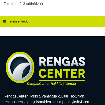
Toimitus: 2-3 arkipäivää
Tekniset tiedot
RengasCenter Hakkila | Vantaa
RengasCenter Hakkila Vantaalla kuuluu Tikkurilan
renkaaseen ja pohjoismaiden suurimpaan yksityisten