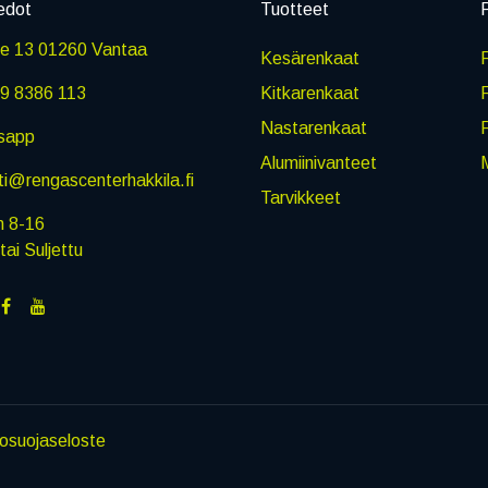
edot
Tuotteet
P
ie 13 01260 Vantaa
Kesärenkaat
R
9 8386 113
Kitkarenkaat
Nastarenkaat
sapp
Alumiinivanteet
M
i@rengascenterhakkila.fi
Tarvikkeet
n 8-16
i Suljettu
tosuojaseloste