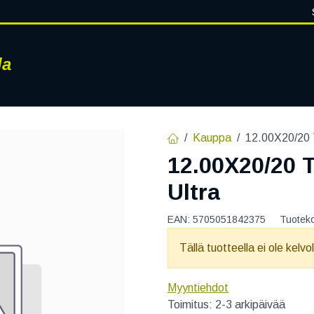
la
RENKAAT
VANTEET
PALVELUT
RENGASHOTELLI
AJ
Kauppa
12.00X20/20 
12.00X20/20 
Ultra
EAN:
5705051842375
Tuotek
Tällä tuotteella ei ole kelvo
Myyntiehdot
Toimitus: 2-3 arkipäivää