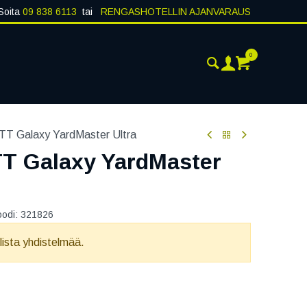
Soita
09 838 6113
tai
RENGASHOTELLIN AJANVARAUS
0
ANKOHTAISTA
YHTEYSTIEDOT
TT Galaxy YardMaster Ultra
TT Galaxy YardMaster
oodi:
321826
llista yhdistelmää.