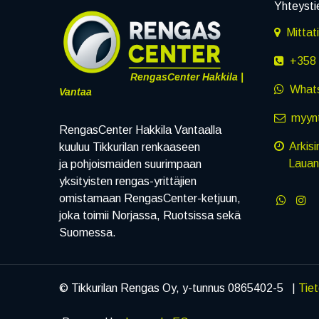
Yhteysti
Mittat
+358 
RengasCenter Hakkila |
What
Vantaa
myynt
RengasCenter Hakkila Vantaalla
Arkisi
kuuluu Tikkurilan renkaaseen
Lauanta
ja pohjoismaiden suurimpaan
yksityisten rengas-yrittäjien
omistamaan RengasCenter-ketjuun,
joka toimii Norjassa, Ruotsissa sekä
Suomessa.
© Tikkurilan Rengas Oy, y-tunnus 0865402-5 |
Tie