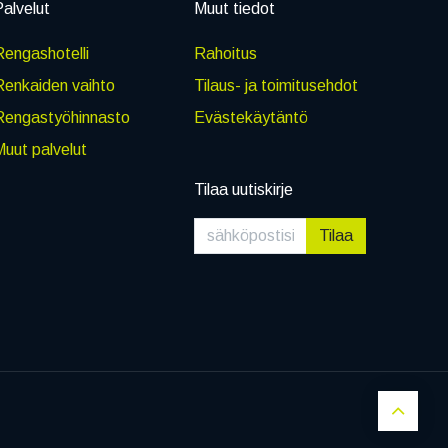
alvelut
Muut tiedot
engashotelli
Rahoitus
Renkaiden vaihto
Tilaus- ja toimitusehdot
Rengastyöhinnasto
Evästekäytäntö
uut palvelut
Tilaa uutiskirje
Tilaa