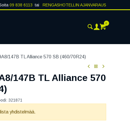
Soita
09 838 6113
tai
RENGASHOTELLIN AJANVARAUS
0
ANKOHTAISTA
YHTEYSTIEDOT
A8/147B TL Alliance 570 SB (460/70R24)
A8/147B TL Alliance 570
4)
oodi:
321871
llista yhdistelmää.