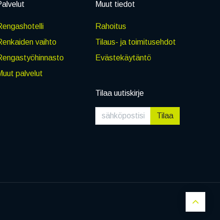
alvelut
Muut tiedot
engashotelli
Rahoitus
Renkaiden vaihto
Tilaus- ja toimitusehdot
Rengastyöhinnasto
Evästekäytäntö
uut palvelut
Tilaa uutiskirje
Tilaa