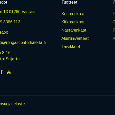
edot
Tuotteet
P
ie 13 01260 Vantaa
Kesärenkaat
R
9 8386 113
Kitkarenkaat
Nastarenkaat
sapp
Alumiinivanteet
M
i@rengascenterhakkila.fi
Tarvikkeet
n 8-16
i Suljettu
tosuojaseloste