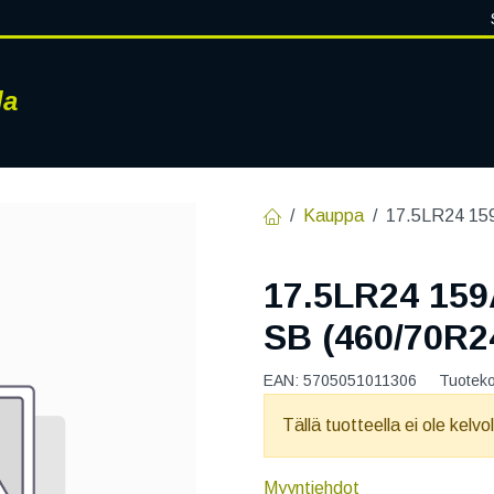
la
RENKAAT
VANTEET
PALVELUT
RENGASHOTELLI
AJ
Kauppa
17.5LR24 159
17.5LR24 159
SB (460/70R2
EAN:
5705051011306
Tuotek
Tällä tuotteella ei ole kelvo
Myyntiehdot