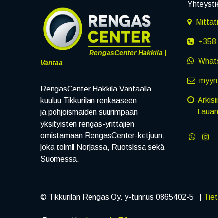
Yhteysti
Mittat
+358 
RengasCenter Hakkila |
What
Vantaa
myynt
RengasCenter Hakkila Vantaalla
Arkisi
kuuluu Tikkurilan renkaaseen
Lauanta
ja pohjoismaiden suurimpaan
yksityisten rengas-yrittäjien
omistamaan RengasCenter-ketjuun,
joka toimii Norjassa, Ruotsissa sekä
Suomessa.
© Tikkurilan Rengas Oy, y-tunnus 0865402-5 |
Tie