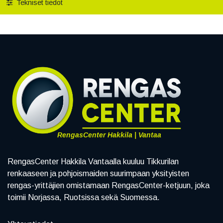
Tekniset tiedot
RengasCenter Hakkila | Vantaa
RengasCenter Hakkila Vantaalla kuuluu Tikkurilan
renkaaseen ja pohjoismaiden suurimpaan yksityisten
rengas-yrittäjien omistamaan RengasCenter-ketjuun, joka
toimii Norjassa, Ruotsissa sekä Suomessa.