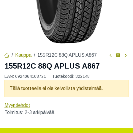
Kauppa
155R12C 88Q APLUS A867
155R12C 88Q APLUS A867
EAN:
6924064108721
Tuotekoodi:
322148
Tällä tuotteella ei ole kelvollista yhdistelmää.
Myyntiehdot
Toimitus: 2-3 arkipäivää