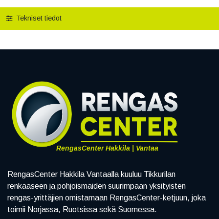
Tekniset tiedot
RengasCenter Hakkila | Vantaa
RengasCenter Hakkila Vantaalla kuuluu Tikkurilan
renkaaseen ja pohjoismaiden suurimpaan yksityisten
rengas-yrittäjien omistamaan RengasCenter-ketjuun, joka
toimii Norjassa, Ruotsissa sekä Suomessa.