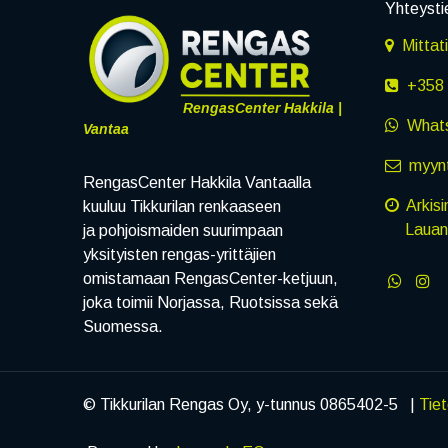
Yhteysti
Mittat
+358 
RengasCenter Hakkila |
What
Vantaa
myynt
RengasCenter Hakkila Vantaalla
Arkisi
kuuluu Tikkurilan renkaaseen
Lauanta
ja pohjoismaiden suurimpaan
yksityisten rengas-yrittäjien
omistamaan RengasCenter-ketjuun,
joka toimii Norjassa, Ruotsissa sekä
Suomessa.
© Tikkurilan Rengas Oy, y-tunnus 0865402-5 |
Tie