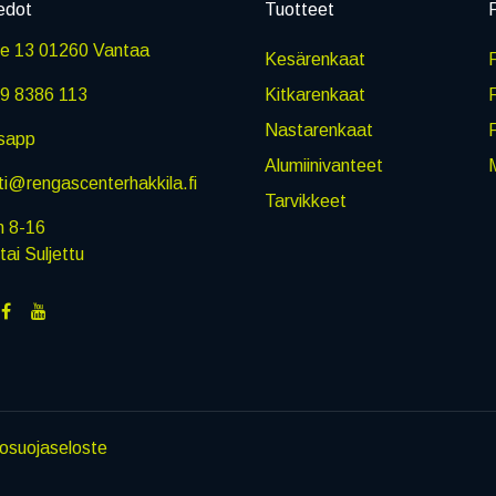
edot
Tuotteet
P
ie 13 01260 Vantaa
Kesärenkaat
R
9 8386 113
Kitkarenkaat
Nastarenkaat
sapp
Alumiinivanteet
M
i@rengascenterhakkila.fi
Tarvikkeet
n 8-16
i Suljettu
tosuojaseloste