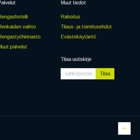
alvelut
Muut tiedot
engashotelli
Rahoitus
Renkaiden vaihto
Tilaus- ja toimitusehdot
Rengastyöhinnasto
Evästekäytäntö
uut palvelut
Tilaa uutiskirje
Tilaa