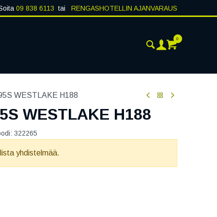
Soita
09 838 6113
tai
RENGASHOTELLIN AJANVARAUS
0
ANKOHTAISTA
YHTEYSTIEDOT
 95S WESTLAKE H188
95S WESTLAKE H188
oodi:
322265
llista yhdistelmää.