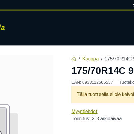
la
RENKAAT
VANTEET
PALVELUT
RENGASHOTELLI
AJ
Kauppa
175/70R14C
175/70R14C 
EAN:
6938112605537
Tuotek
Tällä tuotteella ei ole kelvo
Myyntiehdot
Toimitus: 2-3 arkipäivää