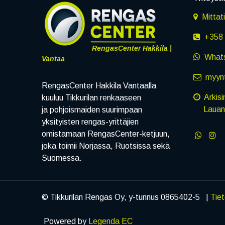
Mittat
+358 
RengasCenter Hakkila |
What
Vantaa
myynt
RengasCenter Hakkila Vantaalla
Arkisi
kuuluu Tikkurilan renkaaseen
Lauanta
ja pohjoismaiden suurimpaan
yksityisten rengas-yrittäjien
omistamaan RengasCenter-ketjuun,
joka toimii Norjassa, Ruotsissa sekä
Suomessa.
© Tikkurilan Rengas Oy, y-tunnus 0865402-5 |
Tie
Powered by
Legenda EC