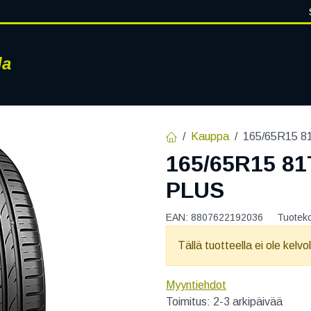
la
RENKAAT
VANTEET
PALVELUT
RENGASHOTELLI
AJ
Kauppa
165/65R15 
165/65R15 8
PLUS
EAN:
8807622192036
Tuotek
Tällä tuotteella ei ole kelvo
Myyntiehdot
Toimitus: 2-3 arkipäivää