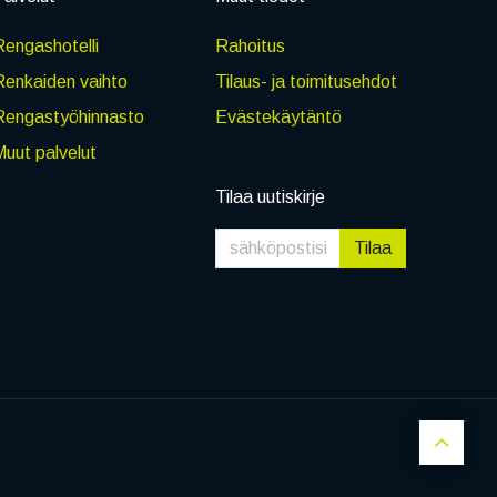
engashotelli
Rahoitus
Renkaiden vaihto
Tilaus- ja toimitusehdot
Rengastyöhinnasto
Evästekäytäntö
uut palvelut
Tilaa uutiskirje
Tilaa