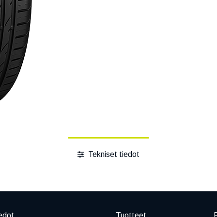
Tekniset tiedot
edot
Tuotteet
P