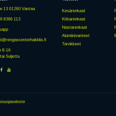
ie 13 01260 Vantaa
Kesärenkaat
R
9 8386 113
Kitkarenkaat
Nastarenkaat
sapp
Alumiinivanteet
M
i@rengascenterhakkila.fi
Tarvikkeet
n 8-16
i Suljettu
tosuojaseloste