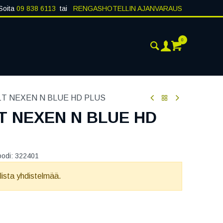
Soita
09 838 6113
tai
RENGASHOTELLIN AJANVARAUS
0
ANKOHTAISTA
YHTEYSTIEDOT
81T NEXEN N BLUE HD PLUS
1T NEXEN N BLUE HD
oodi:
322401
llista yhdistelmää.