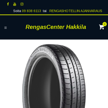
Siirry sisältöön
Soita
09 838 6113
tai
RENGASHOTELLIN AJANVARAUS
0
RengasCenter Hakkila