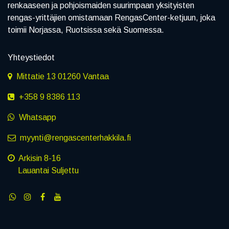
renkaaseen ja pohjoismaiden suurimpaan yksityisten
rengas-yrittäjien omistamaan RengasCenter-ketjuun, joka
toimii Norjassa, Ruotsissa sekä Suomessa.
Yhteystiedot
Mittatie 13 01260 Vantaa
+358 9 8386 113
Whatsapp
myynti@rengascenterhakkila.fi
Arkisin 8-16
Lauantai Suljettu