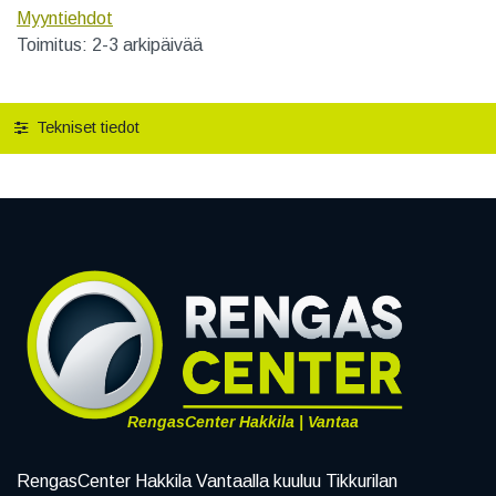
Myyntiehdot
Toimitus: 2-3 arkipäivää
Tekniset tiedot
RengasCenter Hakkila | Vantaa
RengasCenter Hakkila Vantaalla kuuluu Tikkurilan