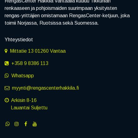
RengasCenter Hakkila Vantaalla kuuluu Tikkurilan
renkaaseen ja pohjoismaiden suurimpaan yksityisten
rengas-yrittäjien omistamaan RengasCenter-ketjuun, joka
toimii Norjassa, Ruotsissa sekä Suomessa.
Yhteystiedot
Mittatie 13 01260 Vantaa
+358 9 8386 113
Whatsapp
myynti@rengascenterhakkila.fi
Arkisin 8-16
Lauantai Suljettu