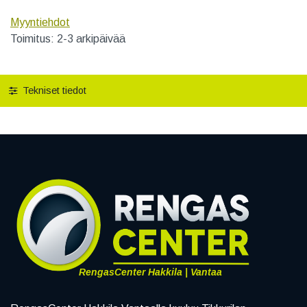
Myyntiehdot
Toimitus: 2-3 arkipäivää
Tekniset tiedot
RengasCenter Hakkila | Vantaa