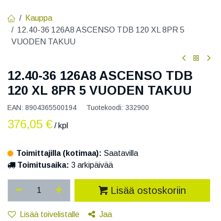
Kauppa
12.40-36 126A8 ASCENSO TDB 120 XL 8PR 5
VUODEN TAKUU
12.40-36 126A8 ASCENSO TDB
120 XL 8PR 5 VUODEN TAKUU
EAN:
8904365500194
Tuotekoodi:
332900
376,05
€
/ kpl
Toimittajilla (kotimaa):
Saatavilla
Toimitusaika:
3 arkipäivää
Lisää ostoskoriin
Lisää toivelistalle
Jaa