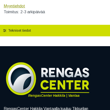
Myyntiehdot
Toimitus: 2-3 arkipäivää
Tekniset tiedot
RengasCenter Hakkila | Vantaa
RengasCenter Hakkila Vantaalla kuuluu Tikkurilan