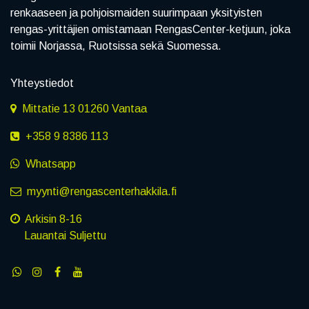
renkaaseen ja pohjoismaiden suurimpaan yksityisten
rengas-yrittäjien omistamaan RengasCenter-ketjuun, joka
toimii Norjassa, Ruotsissa sekä Suomessa.
Yhteystiedot
Mittatie 13 01260 Vantaa
+358 9 8386 113
Whatsapp
myynti@rengascenterhakkila.fi
Arkisin 8-16
Lauantai Suljettu