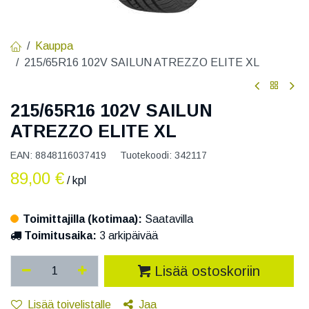
Kauppa
215/65R16 102V SAILUN ATREZZO ELITE XL
215/65R16 102V SAILUN
ATREZZO ELITE XL
EAN:
8848116037419
Tuotekoodi:
342117
89,00
€
/ kpl
Toimittajilla (kotimaa):
Saatavilla
Toimitusaika:
3 arkipäivää
Lisää ostoskoriin
Lisää toivelistalle
Jaa