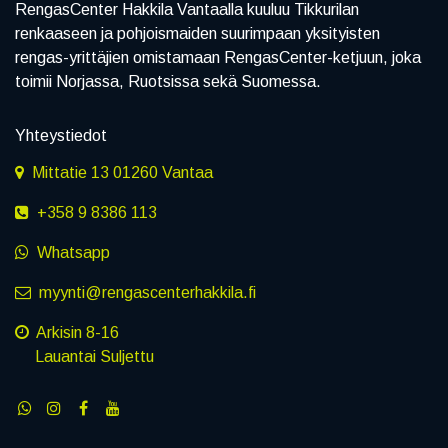
RengasCenter Hakkila Vantaalla kuuluu Tikkurilan
renkaaseen ja pohjoismaiden suurimpaan yksityisten
rengas-yrittäjien omistamaan RengasCenter-ketjuun, joka
toimii Norjassa, Ruotsissa sekä Suomessa.
Yhteystiedot
Mittatie 13 01260 Vantaa
+358 9 8386 113
Whatsapp
myynti@rengascenterhakkila.fi
Arkisin 8-16
Lauantai Suljettu