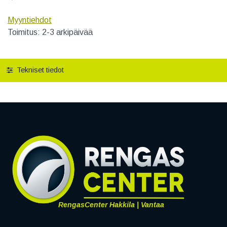
Myyntiehdot
Toimitus: 2-3 arkipäivää
Tekniset tiedot
RengasCenter Hakkila | Vantaa