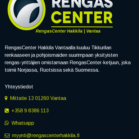
RengasCenter Hakkila | Vantaa
RengasCenter Hakkila Vantaalla kuuluu Tikkurilan
renkaaseen ja pohjoismaiden suurimpaan yksityisten
rengas-yrittäjien omistamaan RengasCenter-ketjuun, joka
toimii Norjassa, Ruotsissa sekä Suomessa.
Yhteystiedot
Mittatie 13 01260 Vantaa
+358 9 8386 113
Whatsapp
myynti@rengascenterhakkila.fi