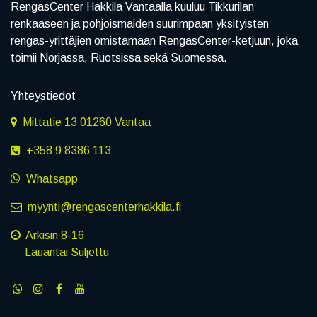
RengasCenter Hakkila Vantaalla kuuluu Tikkurilan
renkaaseen ja pohjoismaiden suurimpaan yksityisten
rengas-yrittäjien omistamaan RengasCenter-ketjuun, joka
toimii Norjassa, Ruotsissa sekä Suomessa.
Yhteystiedot
Mittatie 13 01260 Vantaa
+358 9 8386 113
Whatsapp
myynti@rengascenterhakkila.fi
Arkisin 8-16
Lauantai Suljettu