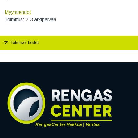
Myyntiehdot
Toimitus: 2-3 arkipäivää
Tekniset tiedot
RengasCenter Hakkila | Vantaa