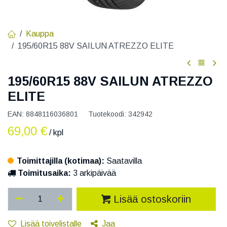
Kauppa
195/60R15 88V SAILUN ATREZZO ELITE
195/60R15 88V SAILUN ATREZZO
ELITE
EAN:
8848116036801
Tuotekoodi:
342942
69,00
€
/ kpl
Toimittajilla (kotimaa):
Saatavilla
Toimitusaika:
3 arkipäivää
Lisää ostoskoriin
Lisää toivelistalle
Jaa