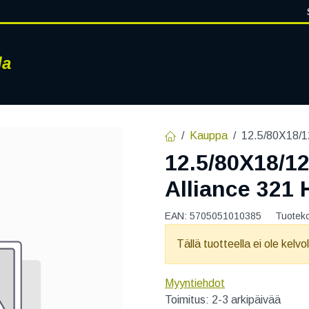
la
RENKAAT
VANTEET
PALVELUT
RENGASHOTELLI
AJ
Kauppa
12.5/80X18/1
12.5/80X18/1
Alliance 321
EAN:
5705051010385
Tuotek
Tällä tuotteella ei ole kelvo
Myyntiehdot
Toimitus: 2-3 arkipäivää