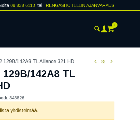
Soita
09 838 6113
tai
RENGASHOTELLIN AJANVARAUS
0
ANKOHTAISTA
YHTEYSTIEDOT
2 129B/142A8 TL Alliance 321 HD
2 129B/142A8 TL
 HD
oodi:
343826
llista yhdistelmää.