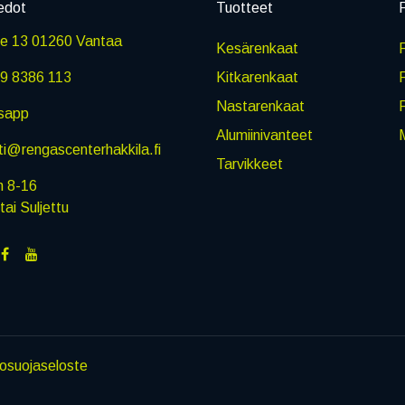
edot
Tuotteet
P
ie 13 01260 Vantaa
Kesärenkaat
R
9 8386 113
Kitkarenkaat
Nastarenkaat
sapp
Alumiinivanteet
M
i@rengascenterhakkila.fi
Tarvikkeet
n 8-16
i Suljettu
tosuojaseloste