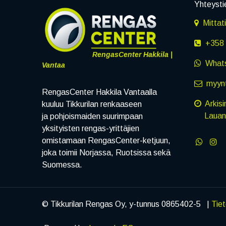
Yhteysti
Mittat
+358 
RengasCenter Hakkila |
What
Vantaa
myynt
RengasCenter Hakkila Vantaalla
Arkisi
kuuluu Tikkurilan renkaaseen
Lauanta
ja pohjoismaiden suurimpaan
yksityisten rengas-yrittäjien
omistamaan RengasCenter-ketjuun,
joka toimii Norjassa, Ruotsissa sekä
Suomessa.
© Tikkurilan Rengas Oy, y-tunnus 0865402-5 |
Tie