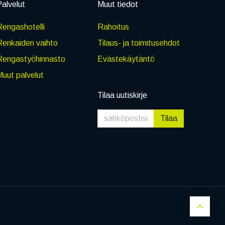
alvelut
Muut tiedot
engashotelli
Rahoitus
Renkaiden vaihto
Tilaus- ja toimitusehdot
Rengastyöhinnasto
Evästekäytäntö
uut palvelut
Tilaa uutiskirje
Tilaa