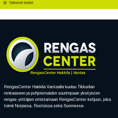
Tekniset tiedot
RengasCenter Hakkila | Vantaa
RengasCenter Hakkila Vantaalla kuuluu Tikkurilan
renkaaseen ja pohjoismaiden suurimpaan yksityisten
rengas-yrittäjien omistamaan RengasCenter-ketjuun, joka
toimii Norjassa, Ruotsissa sekä Suomessa.