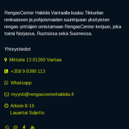
RengasCenter Hakkila Vantaalla kuuluu Tikkurilan
renkaaseen ja pohjoismaiden suurimpaan yksityisten
rengas-yrittäjien omistamaan RengasCenter-ketjuun, joka
toimii Norjassa, Ruotsissa sekä Suomessa.
Yhteystiedot
Mittatie 13 01260 Vantaa
+358 9 8386 113
Whatsapp
myynti@rengascenterhakkila.fi
Arkisin 8-16
Lauantai Suljettu