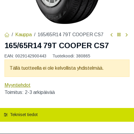
Kauppa
165/65R14 79T COOPER CS7
165/65R14 79T COOPER CS7
EAN:
0029142900443
Tuotekoodi:
380865
Tällä tuotteella ei ole kelvollista yhdistelmää.
Myyntiehdot
Toimitus: 2-3 arkipäivää
Tekniset tiedot