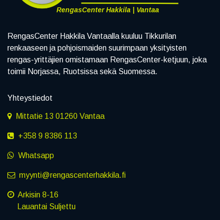
RengasCenter Hakkila | Vantaa
RengasCenter Hakkila Vantaalla kuuluu Tikkurilan
renkaaseen ja pohjoismaiden suurimpaan yksityisten
rengas-yrittäjien omistamaan RengasCenter-ketjuun, joka
toimii Norjassa, Ruotsissa sekä Suomessa.
Yhteystiedot
Mittatie 13 01260 Vantaa
+358 9 8386 113
Whatsapp
myynti@rengascenterhakkila.fi
Arkisin 8-16
Lauantai Suljettu