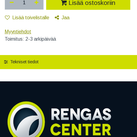
Lisää ostoskoriin
Lisää toivelistalle
Jaa
Myyntiehdot
Toimitus: 2-3 arkipäivää
Tekniset tiedot