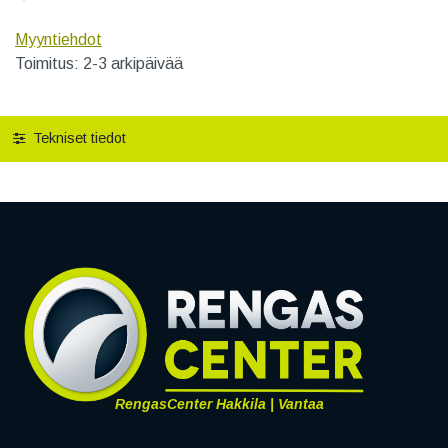
Myyntiehdot
Toimitus: 2-3 arkipäivää
Tekniset tiedot
RengasCenter Hakkila | Vantaa