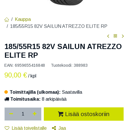
Kauppa
185/55R15 82V SAILUN ATREZZO ELITE RP
185/55R15 82V SAILUN ATREZZO
ELITE RP
EAN:
6959655416848
Tuotekoodi:
388983
90,00
€
/ kpl
Toimittajilla (ulkomaa):
Saatavilla
Toimitusaika:
8 arkipäivää
Lisää ostoskoriin
Lisää toivelistalle
Jaa