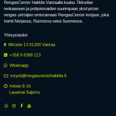
RengasCenter Hakkila Vantaalla kuuluu Tikkurilan
renkaaseen ja pohjoismaiden suurimpaan yksityisten
rengas-yrittäjien omistamaan RengasCenter-ketjuun, joka
toimii Norjassa, Ruotsissa sekä Suomessa.
Yhteystiedot
Mittatie 13 01260 Vantaa
+358 9 8386 113
Whatsapp
myynti@rengascenterhakkila.fi
Arkisin 8-16
Lauantai Suljettu