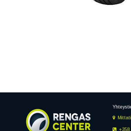
Yhteysti
Mittat
+358 