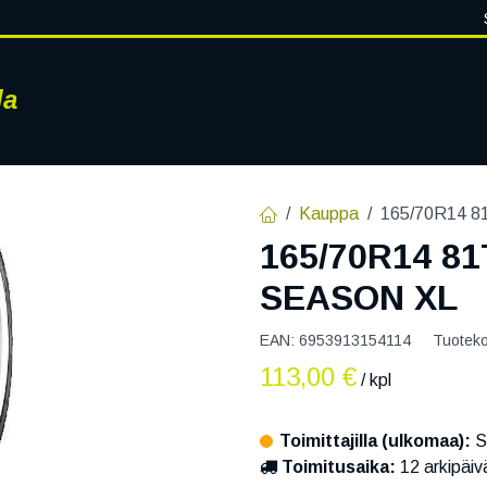
la
RENKAAT
VANTEET
PALVELUT
RENGASHOTELLI
AJ
Kauppa
165/70R14 8
165/70R14 81
SEASON XL
EAN:
6953913154114
Tuotek
113,00
€
/ kpl
Toimittajilla (ulkomaa):
S
Toimitusaika:
12 arkipäiv