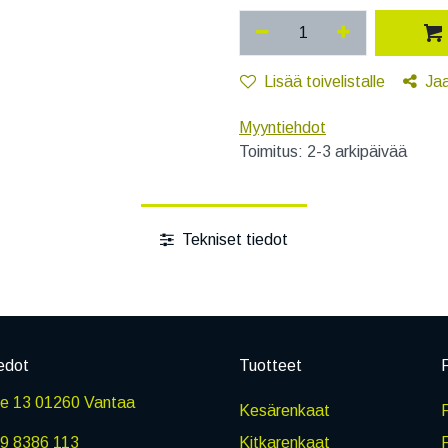
Lisää toivelistalle
Ja
Myyntiehdot
Toimitus: 2-3 arkipäivää
Tekniset tiedot
edot
Tuotteet
P
ie 13 01260 Vantaa
Kesärenkaat
R
9 8386 113
Kitkarenkaat