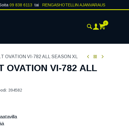
Soita
09 838 6113
tai
RENGASHOTELLIN AJANVARAUS
0
ANKOHTAISTA
YHTEYSTIEDOT
1T OVATION VI-782 ALL SEASON XL
T OVATION VI-782 ALL
oodi:
394582
aatavilla
ää