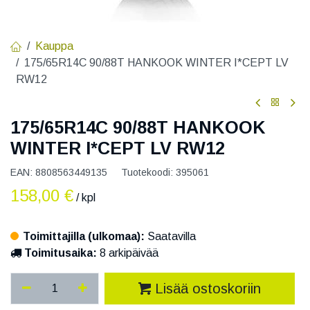
Kauppa
175/65R14C 90/88T HANKOOK WINTER I*CEPT LV
RW12
175/65R14C 90/88T HANKOOK
WINTER I*CEPT LV RW12
EAN:
8808563449135
Tuotekoodi:
395061
158,00
€
/ kpl
Toimittajilla (ulkomaa):
Saatavilla
Toimitusaika:
8 arkipäivää
Lisää ostoskoriin