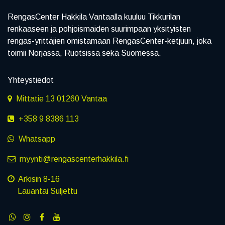
RengasCenter Hakkila Vantaalla kuuluu Tikkurilan
renkaaseen ja pohjoismaiden suurimpaan yksityisten
rengas-yrittäjien omistamaan RengasCenter-ketjuun, joka
toimii Norjassa, Ruotsissa sekä Suomessa.
Yhteystiedot
Mittatie 13 01260 Vantaa
+358 9 8386 113
Whatsapp
myynti@rengascenterhakkila.fi
Arkisin 8-16
Lauantai Suljettu