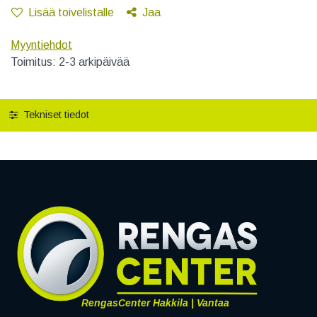
Lisää toivelistalle
Jaa
Myyntiehdot
Toimitus: 2-3 arkipäivää
Tekniset tiedot
RengasCenter Hakkila | Vantaa