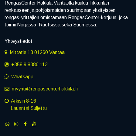
RengasCenter Hakkila Vantaalla kuuluu Tikkurilan
renkaaseen ja pohjoismaiden suurimpaan yksityisten
rengas-yrittäjien omistamaan RengasCenter-ketjuun, joka
toimii Norjassa, Ruotsissa sekä Suomessa.
Yhteystiedot
Mittatie 13 01260 Vantaa
+358 9 8386 113
Whatsapp
myynti@rengascenterhakkila.fi
Arkisin 8-16
Lauantai Suljettu