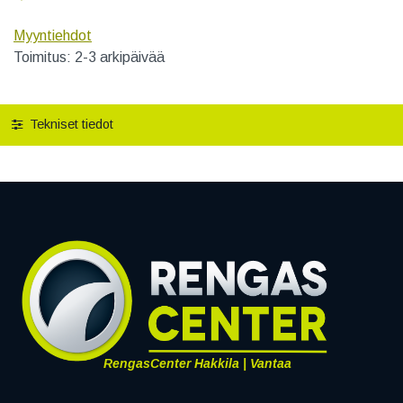
Myyntiehdot
Toimitus: 2-3 arkipäivää
Tekniset tiedot
RengasCenter Hakkila | Vantaa