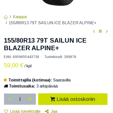
Kauppa
155/80R13 79T SAILUN ICE BLAZER ALPINE+
155/80R13 79T SAILUN ICE
BLAZER ALPINE+
EAN:
6959655443738
Tuotekoodi:
399878
59,00
€
/ kpl
Toimittajilla (kotimaa):
Saatavilla
Toimitusaika:
3 arkipäivää
Lisää ostoskoriin
Lisää toivelistalle
Jaa