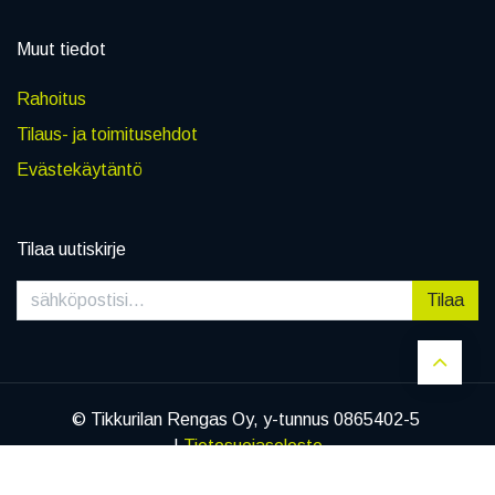
Muut tiedot
Rahoitus
Tilaus- ja toimitusehdot
Evästekäytäntö
Tilaa uutiskirje
Tilaa
© Tikkurilan Rengas Oy, y-tunnus 0865402-5
|
Tietosuojaseloste
Hinta:
Lisää ostoskoriin
97,00
€