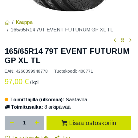
Kauppa
165/65R14 79T EVENT FUTURUM GP XL TL
165/65R14 79T EVENT FUTURUM
GP XL TL
EAN:
4260399946778
Tuotekoodi:
400771
97,00
€
/ kpl
Toimittajilla (ulkomaa):
Saatavilla
Toimitusaika:
8 arkipäivää
Lisää ostoskoriin
Lisää toivelistalle
Jaa