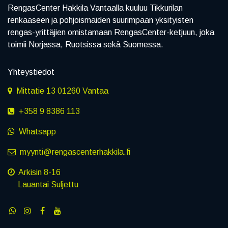
RengasCenter Hakkila Vantaalla kuuluu Tikkurilan
renkaaseen ja pohjoismaiden suurimpaan yksityisten
rengas-yrittäjien omistamaan RengasCenter-ketjuun, joka
toimii Norjassa, Ruotsissa sekä Suomessa.
Yhteystiedot
Mittatie 13 01260 Vantaa
+358 9 8386 113
Whatsapp
myynti@rengascenterhakkila.fi
Arkisin 8-16
Lauantai Suljettu