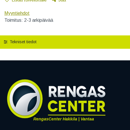
Myyntiehdot
Toimitus: 2-3 arkipäivää
Tekniset tiedot
RengasCenter Hakkila | Vantaa