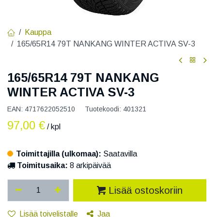
Kauppa
165/65R14 79T NANKANG WINTER ACTIVA SV-3
165/65R14 79T NANKANG
WINTER ACTIVA SV-3
EAN:
4717622052510
Tuotekoodi:
401321
97,00
€
/ kpl
Toimittajilla (ulkomaa):
Saatavilla
Toimitusaika:
8 arkipäivää
Lisää ostoskoriin
Lisää toivelistalle
Jaa