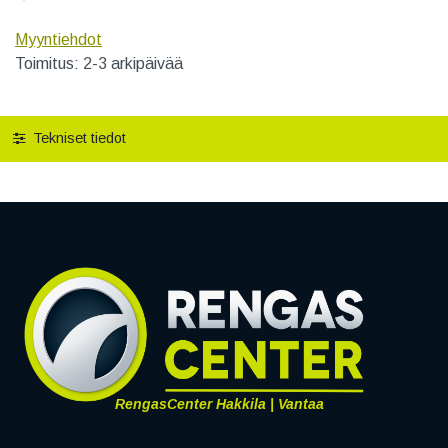
Myyntiehdot
Toimitus: 2-3 arkipäivää
Tekniset tiedot
RengasCenter Hakkila | Vantaa