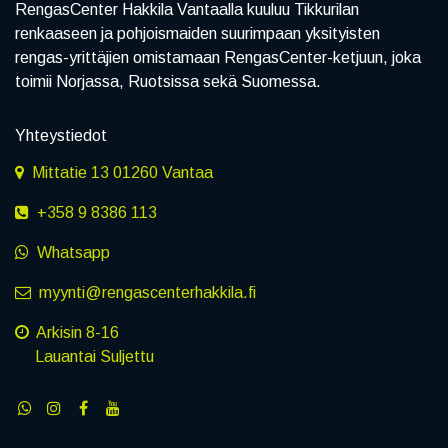
RengasCenter Hakkila Vantaalla kuuluu Tikkurilan
renkaaseen ja pohjoismaiden suurimpaan yksityisten
rengas-yrittäjien omistamaan RengasCenter-ketjuun, joka
toimii Norjassa, Ruotsissa sekä Suomessa.
Yhteystiedot
Mittatie 13 01260 Vantaa
+358 9 8386 113
Whatsapp
myynti@rengascenterhakkila.fi
Arkisin 8-16
Lauantai Suljettu