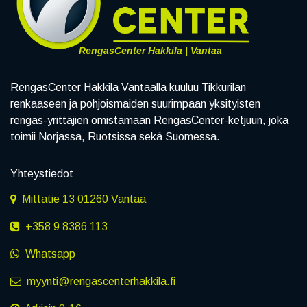
RengasCenter Hakkila | Vantaa
RengasCenter Hakkila Vantaalla kuuluu Tikkurilan
renkaaseen ja pohjoismaiden suurimpaan yksityisten
rengas-yrittäjien omistamaan RengasCenter-ketjuun, joka
toimii Norjassa, Ruotsissa sekä Suomessa.
Yhteystiedot
Mittatie 13 01260 Vantaa
+358 9 8386 113
Whatsapp
myynti@rengascenterhakkila.fi