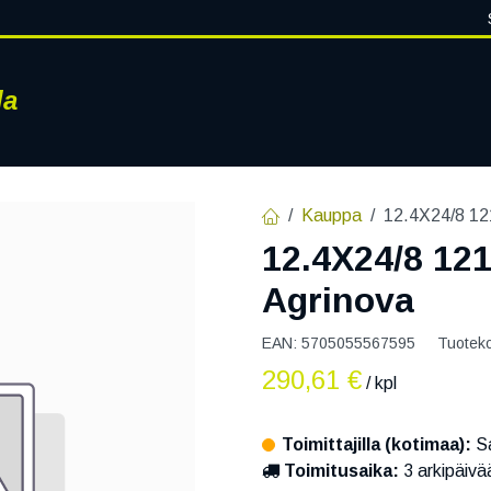
la
RENKAAT
VANTEET
PALVELUT
RENGASHOTELLI
AJ
Kauppa
12.4X24/8 12
12.4X24/8 121
Agrinova
EAN:
5705055567595
Tuotek
290,61
€
/ kpl
Toimittajilla (kotimaa):
Sa
Toimitusaika:
3 arkipäivä