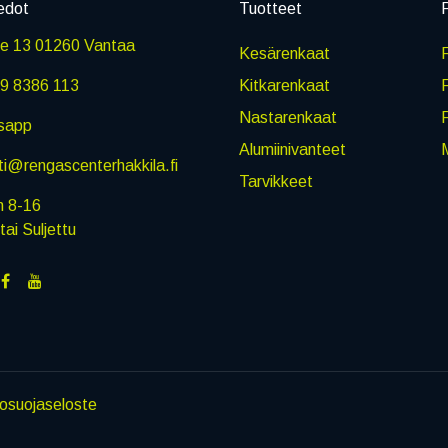
edot
Tuotteet
P
ie 13 01260 Vantaa
Kesärenkaat
R
9 8386 113
Kitkarenkaat
Nastarenkaat
sapp
Alumiinivanteet
M
i@rengascenterhakkila.fi
Tarvikkeet
n 8-16
i Suljettu
tosuojaseloste