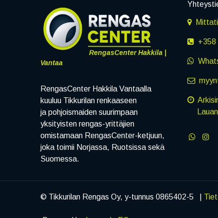
Yhteysti
Mittat
+358 
RengasCenter Hakkila |
What
Vantaa
myynt
RengasCenter Hakkila Vantaalla
Arkisi
kuuluu Tikkurilan renkaaseen
Lauanta
ja pohjoismaiden suurimpaan
yksityisten rengas-yrittäjien
omistamaan RengasCenter-ketjuun,
joka toimii Norjassa, Ruotsissa sekä
Suomessa.
© Tikkurilan Rengas Oy, y-tunnus 0865402-5 |
Tie