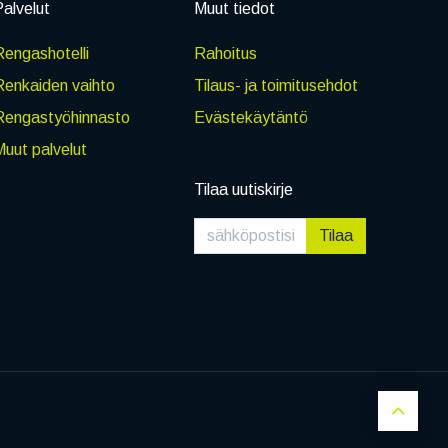
alvelut
Muut tiedot
engashotelli
Rahoitus
Renkaiden vaihto
Tilaus- ja toimitusehdot
Rengastyöhinnasto
Evästekäytäntö
uut palvelut
Tilaa uutiskirje
Tilaa