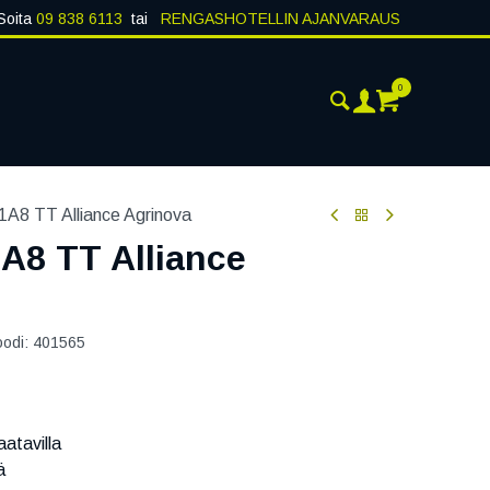
Soita
09 838 6113
tai
RENGASHOTELLIN AJANVARAUS
0
ANKOHTAISTA
YHTEYSTIEDOT
1A8 TT Alliance Agrinova
A8 TT Alliance
oodi:
401565
atavilla
ä