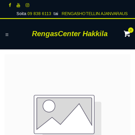
Siirry sisältöön
Soita
09 838 6113
tai
RENGASHOTELLIN AJANVARAUS
0
RengasCenter Hakkila