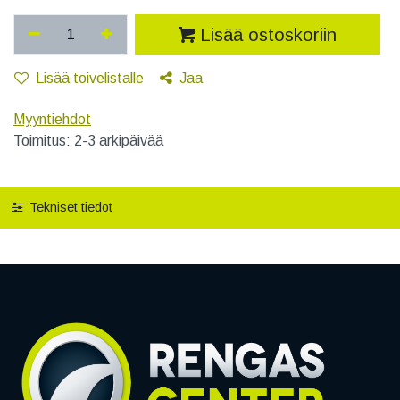
Lisää ostoskoriin
Lisää toivelistalle
Jaa
Myyntiehdot
Toimitus: 2-3 arkipäivää
Tekniset tiedot