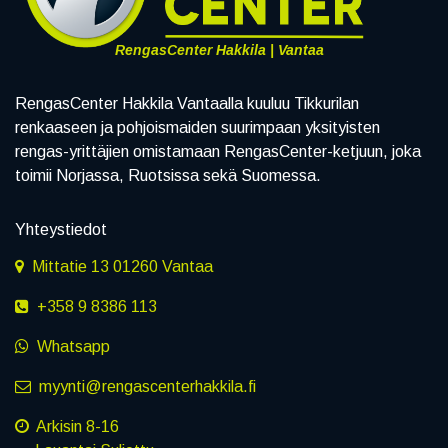
RengasCenter Hakkila | Vantaa
RengasCenter Hakkila Vantaalla kuuluu Tikkurilan
renkaaseen ja pohjoismaiden suurimpaan yksityisten
rengas-yrittäjien omistamaan RengasCenter-ketjuun, joka
toimii Norjassa, Ruotsissa sekä Suomessa.
Yhteystiedot
Mittatie 13 01260 Vantaa
+358 9 8386 113
Whatsapp
myynti@rengascenterhakkila.fi
Arkisin 8-16