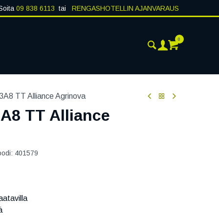
Soita
09 838 6113
tai
RENGASHOTELLIN AJANVARAUS
0
ANKOHTAISTA
YHTEYSTIEDOT
3A8 TT Alliance Agrinova
A8 TT Alliance
oodi:
401579
atavilla
ä