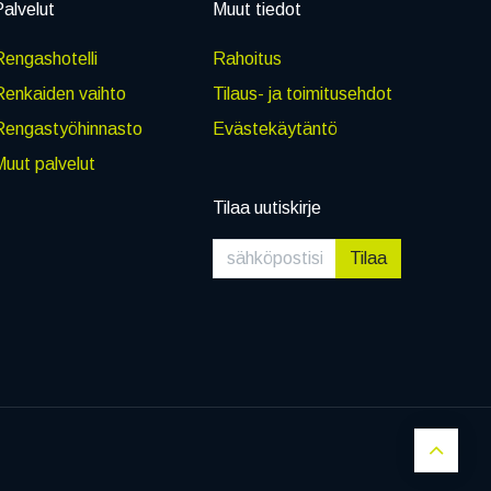
alvelut
Muut tiedot
engashotelli
Rahoitus
Renkaiden vaihto
Tilaus- ja toimitusehdot
Rengastyöhinnasto
Evästekäytäntö
uut palvelut
Tilaa uutiskirje
Tilaa