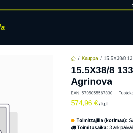
la
RENKAAT
VANTEET
PALVELUT
RENGASHOTELLI
AJ
Kauppa
15.5X38/8 13
15.5X38/8 133
Agrinova
EAN:
5705055567830
Tuotek
574,96
€
/ kpl
Toimittajilla (kotimaa):
Sa
Toimitusaika:
3 arkipäivä