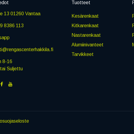
edot
Tuotteet
P
ie 13 01260 Vantaa
Kesärenkaat
R
9 8386 113
Kitkarenkaat
Nastarenkaat
sapp
Alumiinivanteet
M
i@rengascenterhakkila.fi
Tarvikkeet
n 8-16
i Suljettu
tosuojaseloste