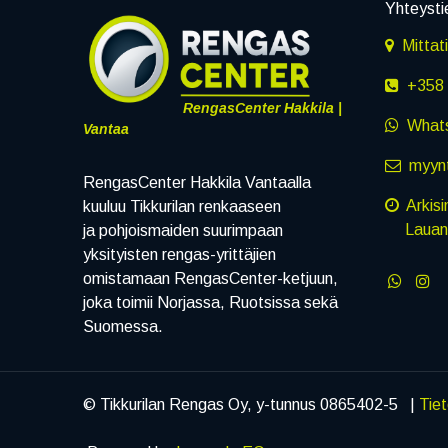
Yhteysti
Mittat
+358 
RengasCenter Hakkila |
What
Vantaa
myynt
RengasCenter Hakkila Vantaalla
Arkisi
kuuluu Tikkurilan renkaaseen
Lauanta
ja pohjoismaiden suurimpaan
yksityisten rengas-yrittäjien
omistamaan RengasCenter-ketjuun,
joka toimii Norjassa, Ruotsissa sekä
Suomessa.
© Tikkurilan Rengas Oy, y-tunnus 0865402-5 |
Tie