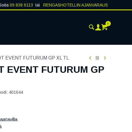
Soita
09 838 6113
tai
RENGASHOTELLIN AJANVARAUS
0
ANKOHTAISTA
YHTEYSTIEDOT
79T EVENT FUTURUM GP XL TL
9T EVENT FUTURUM GP
oodi:
401644
aatavilla
ä