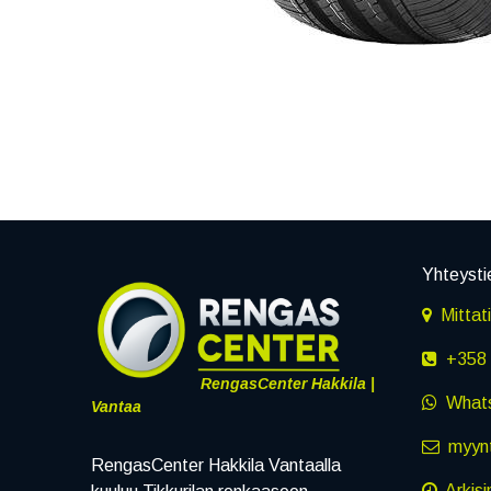
Yhteysti
Mittat
+358 
RengasCenter Hakkila |
What
Vantaa
myynt
RengasCenter Hakkila Vantaalla
Arkisi