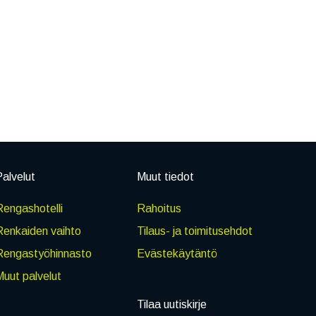
alvelut
Muut tiedot
engashotelli
Rahoitus
Renkaiden vaihto
Tilaus- ja toimitusehdot
Rengastyöhinnasto
Evästekäytäntö
uut palvelut
Tilaa uutiskirje