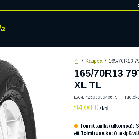
la
RENKAAT
VANTEET
PALVELUT
RENGASHOTELLI
AJ
Kauppa
165/70R13 
165/70R13 7
XL TL
EAN:
4260399946679
Tuotek
94,00
€
/ kpl
Toimittajilla (ulkomaa):
S
Toimitusaika:
8 arkipäivä