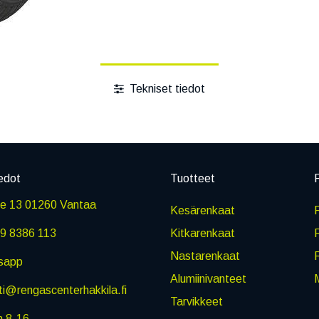
Tekniset tiedot
edot
Tuotteet
P
ie 13 01260 Vantaa
Kesärenkaat
R
9 8386 113
Kitkarenkaat
Nastarenkaat
sapp
Alumiinivanteet
M
i@rengascenterhakkila.fi
Tarvikkeet
n 8-16