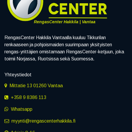
RengasCenter Hakkila | Vantaa
RengasCenter Hakkila Vantaalla kuuluu Tikkurilan
renkaaseen ja pohjoismaiden suurimpaan yksityisten
rengas-yrittäjien omistamaan RengasCenter-ketjuun, joka
toimii Norjassa, Ruotsissa sekä Suomessa.
Yhteystiedot
Mittatie 13 01260 Vantaa
+358 9 8386 113
Whatsapp
myynti@rengascenterhakkila.fi