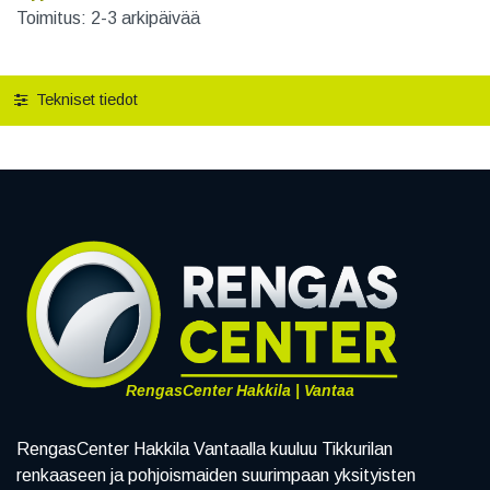
Toimitus: 2-3 arkipäivää
Tekniset tiedot
RengasCenter Hakkila | Vantaa
RengasCenter Hakkila Vantaalla kuuluu Tikkurilan
renkaaseen ja pohjoismaiden suurimpaan yksityisten