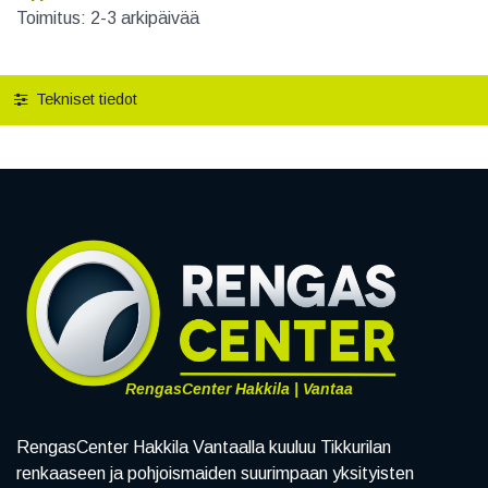
Toimitus: 2-3 arkipäivää
Tekniset tiedot
RengasCenter Hakkila | Vantaa
RengasCenter Hakkila Vantaalla kuuluu Tikkurilan
renkaaseen ja pohjoismaiden suurimpaan yksityisten