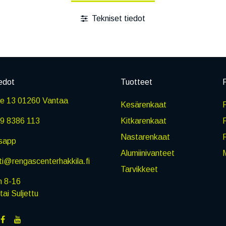
Tekniset tiedot
edot
Tuotteet
P
ie 13 01260 Vantaa
Kesärenkaat
R
9 8386 113
Kitkarenkaat
Nastarenkaat
sapp
Alumiinivanteet
M
i@rengascenterhakkila.fi
Tarvikkeet
n 8-16
i Suljettu