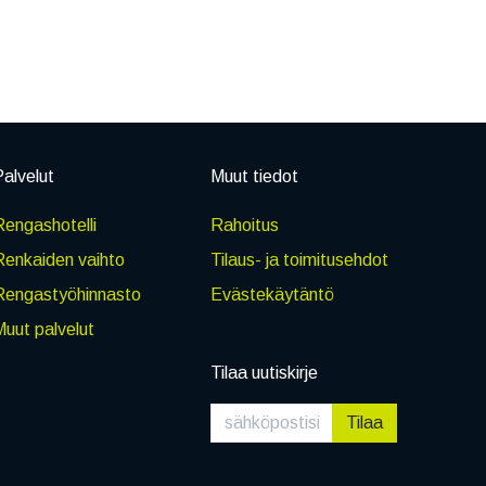
alvelut
Muut tiedot
engashotelli
Rahoitus
Renkaiden vaihto
Tilaus- ja toimitusehdot
Rengastyöhinnasto
Evästekäytäntö
uut palvelut
Tilaa uutiskirje
Tilaa