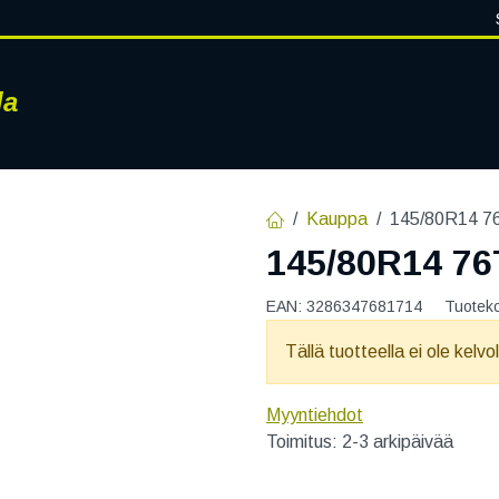
la
RENKAAT
VANTEET
PALVELUT
RENGASHOTELLI
AJ
Kauppa
145/80R14 
145/80R14 7
EAN:
3286347681714
Tuotek
Tällä tuotteella ei ole kelvo
Myyntiehdot
Toimitus: 2-3 arkipäivää