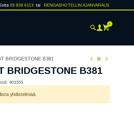
Soita
09 838 6113
tai
RENGASHOTELLIN AJANVARAUS
0
ANKOHTAISTA
YHTEYSTIEDOT
76T BRIDGESTONE B381
6T BRIDGESTONE B381
oodi:
403355
llista yhdistelmää.