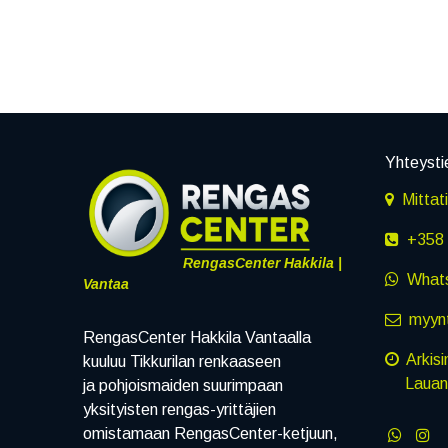
Yhteysti
Mittat
+358 
RengasCenter Hakkila |
What
Vantaa
myynt
RengasCenter Hakkila Vantaalla
Arkisi
kuuluu Tikkurilan renkaaseen
Lauanta
ja pohjoismaiden suurimpaan
yksityisten rengas-yrittäjien
omistamaan RengasCenter-ketjuun,