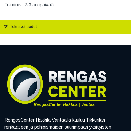
Toimitus: 2-3 arkipäivää
Tekniset tiedot
RengasCenter Hakkila | Vantaa
RengasCenter Hakkila Vantaalla kuuluu Tikkurilan
renkaaseen ja pohjoismaiden suurimpaan yksityisten