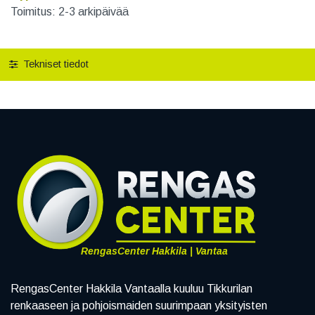
Toimitus: 2-3 arkipäivää
Tekniset tiedot
RengasCenter Hakkila | Vantaa
RengasCenter Hakkila Vantaalla kuuluu Tikkurilan
renkaaseen ja pohjoismaiden suurimpaan yksityisten