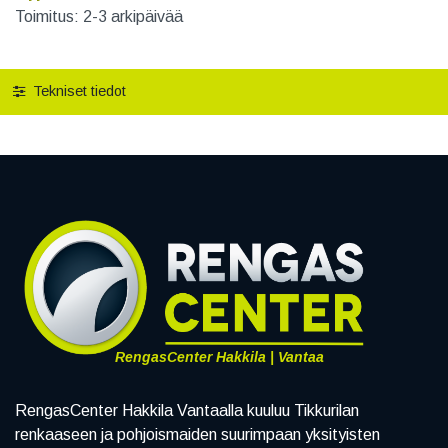
Toimitus: 2-3 arkipäivää
Tekniset tiedot
RengasCenter Hakkila | Vantaa
RengasCenter Hakkila Vantaalla kuuluu Tikkurilan
renkaaseen ja pohjoismaiden suurimpaan yksityisten