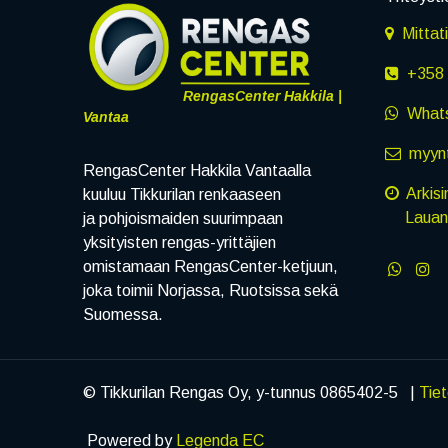
Mittat
+358 
RengasCenter Hakkila |
What
Vantaa
myynt
RengasCenter Hakkila Vantaalla
Arkisi
kuuluu Tikkurilan renkaaseen
Lauanta
ja pohjoismaiden suurimpaan
yksityisten rengas-yrittäjien
omistamaan RengasCenter-ketjuun,
joka toimii Norjassa, Ruotsissa sekä
Suomessa.
© Tikkurilan Rengas Oy, y-tunnus 0865402-5 |
Tie
Powered by
Legenda EC