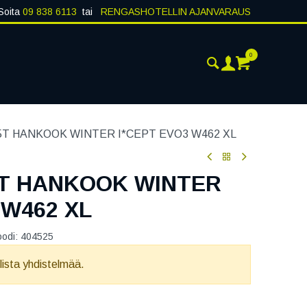
Soita
09 838 6113
tai
RENGASHOTELLIN AJANVARAUS
0
ANKOHTAISTA
YHTEYSTIEDOT
85T HANKOOK WINTER I*CEPT EVO3 W462 XL
5T HANKOOK WINTER
 W462 XL
oodi:
404525
llista yhdistelmää.