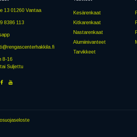
ie 13 01260 Vantaa
Kesärenkaat
R
9 8386 113
Kitkarenkaat
Nastarenkaat
sapp
Alumiinivanteet
M
i@rengascenterhakkila.fi
Tarvikkeet
n 8-16
i Suljettu
tosuojaseloste