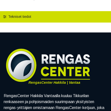
Tekniset tiedot
RengasCenter Hakkila | Vantaa
RengasCenter Hakkila Vantaalla kuuluu Tikkurilan
renkaaseen ja pohjoismaiden suurimpaan yksityisten
rengas-yrittäjien omistamaan RengasCenter-ketjuun, joka